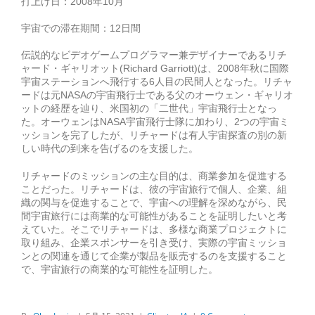
打上げ日：
2008
年
10
月
宇宙での滞在期間：
12
日間
伝説的なビデオゲームプログラマー兼デザイナーであるリチ
ャード・ギャリオット
(Richard Garriott)
は、
2008
年秋に国際
宇宙ステーションへ飛行する
6
人目の民間人となった。リチャ
ードは元
NASA
の宇宙飛行士である父のオーウェン・ギャリオ
ットの経歴を辿り、米国初の「二世代」宇宙飛行士となっ
た。オーウェンは
NASA
宇宙飛行士隊に加わり、
2
つの宇宙ミ
ッションを完了したが、リチャードは有人宇宙探査の別の新
しい時代の到来を告げるのを支援した。
リチャードのミッションの主な目的は、商業参加を促進する
ことだった。リチャードは、彼の宇宙旅行で個人、企業、組
織の関与を促進することで、宇宙への理解を深めながら、民
間宇宙旅行には商業的な可能性があることを証明したいと考
えていた。そこでリチャードは、多様な商業プロジェクトに
取り組み、企業スポンサーを引き受け、実際の宇宙ミッショ
ンとの関連を通じて企業が製品を販売するのを支援すること
で、宇宙旅行の商業的な可能性を証明した。