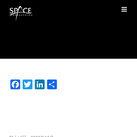
Skip
to
content
Facebook
Twitter
LinkedIn
共
有
リチャード・ギャリオット