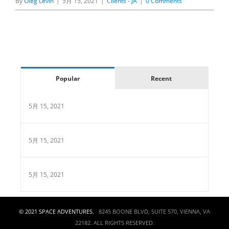
By
Oleg Levin
|
5月 15, 2021
|
Clients - JA
|
0 Comments
Popular
Recent
5月 15, 2021
5月 15, 2021
5月 15, 2021
© 2021 SPACE ADVENTURES.
8245 BOONE BLVD, SUITE 570, VIENNA, VA
22182. ALL RIGHTS RESERVED.