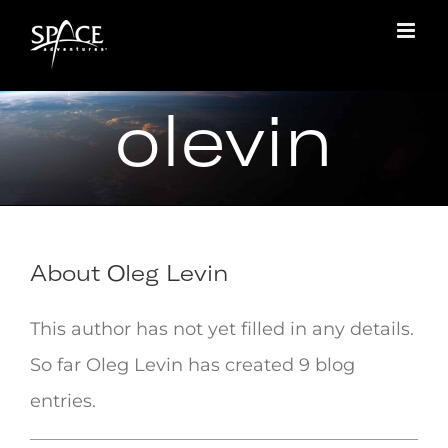
Skip
to
content
olevin
About
Oleg Levin
This author has not yet filled in any details.
So far Oleg Levin has created 9 blog
entries.