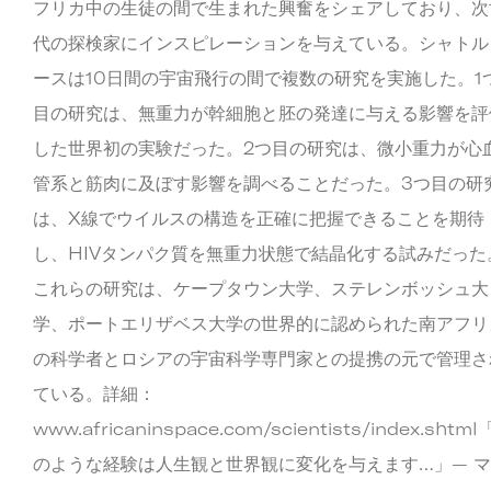
フリカ中の生徒の間で生まれた興奮をシェアしており、次
代の探検家にインスピレーションを与えている。シャトル
ースは10日間の宇宙飛行の間で複数の研究を実施した。1
目の研究は、無重力が幹細胞と胚の発達に与える影響を評
した世界初の実験だった。2つ目の研究は、微小重力が心
管系と筋肉に及ぼす影響を調べることだった。3つ目の研
は、X線でウイルスの構造を正確に把握できることを期待
し、HIVタンパク質を無重力状態で結晶化する試みだった
これらの研究は、ケープタウン大学、ステレンボッシュ大
学、ポートエリザベス大学の世界的に認められた南アフリ
の科学者とロシアの宇宙科学専門家との提携の元で管理さ
ている。詳細：
www.africaninspace.com/scientists/index.shtm
のような経験は人生観と世界観に変化を与えます…」— 