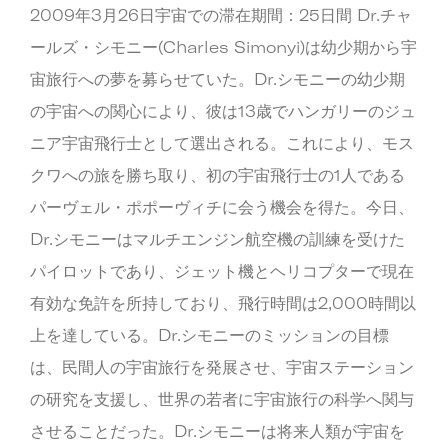
2009年3月26日宇宙での滞在期間：25日間 Dr.チャ
ールズ・シモニー(Charles Simonyi)は幼少期から宇
宙旅行への夢を募らせていた。Dr.シモニーの幼少期
の宇宙への関心により、彼は13歳でハンガリーのジュ
ニア宇宙飛行士として選出される。これにより、モス
クワへの旅を勝ち取り、初の宇宙飛行士の1人である
パーヴェル・ポポーヴィチに会う機会を得た。今日、
Dr.シモニーはマルチエンジン航空機の訓練を受けた
パイロットであり、ジェット機とヘリコプターで現在
有効な免許を所持しており、飛行時間は2,000時間以
上を達している。Dr.シモニーのミッションの目標
は、民間人の宇宙旅行を発展させ、宇宙ステーション
の研究を支援し、世界の若者に宇宙旅行の科学へ関与
させることだった。Dr.シモニーは将来人類が宇宙を