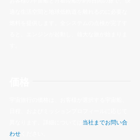
お客様の宇宙船と月着陸船が約
6
日間の旅で、快
適な生活空間と地球低軌道を離れるのに必要な
燃料を提供します。全システムの点検が完了す
ると、エンジンが起動し、雄大な旅が始まりま
す。
価格
宇宙旅行の価格は、お客様が選択する宇宙船、
日程、およびミッションプロフィールに応じて
異なります。詳細については
当社までお問い合
わせ
ください。