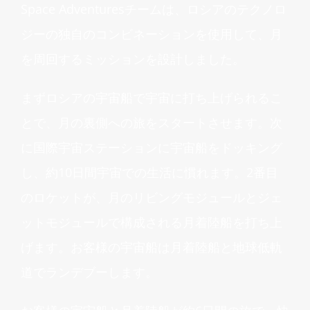
Space Adventures
チームは、ロシアのテクノロ
ジーの独自のコンビネーションを使用して、月
を周回するミッションを設計しました。
まずロシアの宇宙船で宇宙に打ち上げられるこ
とで、月の裏側への旅をスタートさせます。次
に国際宇宙ステーションに宇宙船をドッキング
し、約
10
日間宇宙での生活に慣れます。
2
番目
のロケットが、月のリビングモジュールとジェ
ットモジュールで構成される月着陸船を打ち上
げます。お客様の宇宙船は月着陸船と地球低軌
道でランデブーします。