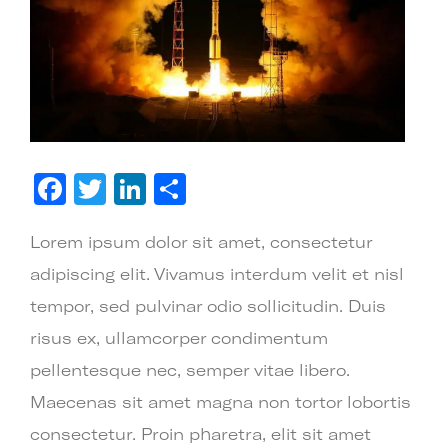
Facebook
Twitter
LinkedIn
Share
Lorem ipsum dolor sit amet, consectetur
adipiscing elit. Vivamus interdum velit et nisl
tempor, sed pulvinar odio sollicitudin. Duis
risus ex, ullamcorper condimentum
pellentesque nec, semper vitae libero.
Maecenas sit amet magna non tortor lobortis
consectetur. Proin pharetra, elit sit amet